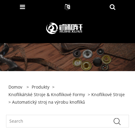
Domov
>
Produkty
>
Knoflíkářské Stroje & Knoflíkové Formy
>
Knoflíkové Stroje
> Automatický stroj na výrobu knoflíků