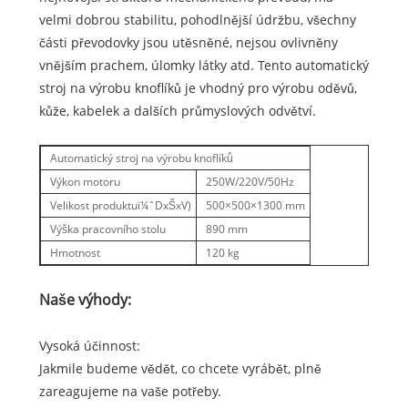
velmi dobrou stabilitu, pohodlnější údržbu, všechny
části převodovky jsou utěsněné, nejsou ovlivněny
vnějším prachem, úlomky látky atd. Tento automatický
stroj na výrobu knoflíků je vhodný pro výrobu oděvů,
kůže, kabelek a dalších průmyslových odvětví.
Automatický stroj na výrobu knoflíků
Výkon motoru
250W/220V/50Hz
Velikost produktuï¼ˆDxŠxV)
500×500×1300 mm
Výška pracovního stolu
890 mm
Hmotnost
120 kg
Naše výhody:
Vysoká účinnost:
Jakmile budeme vědět, co chcete vyrábět, plně
zareagujeme na vaše potřeby.