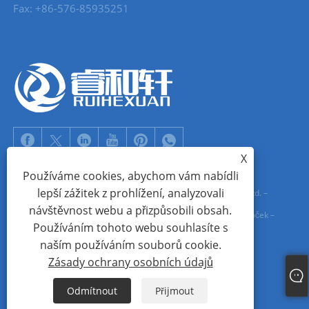
Fax: +86-576-85935251
X
Používáme cookies, abychom vám nabídli
lepší zážitek z prohlížení, analyzovali
Copyright © 2022 Zhejiang Ruihexuan Import and Export Co., Ltd. –
návštěvnost webu a přizpůsobili obsah.
Výrobci kovových knoflíků, jezdců na zip, dodavatelé kovových oček –
Používáním tohoto webu souhlasíte s
Všechna práva vyhrazena
naším používáním souborů cookie.
Zásady ochrany osobních údajů
Links
Sitemap
RSS
XML
Zásady ochrany osobních údajů
Odmítnout
Přijmout