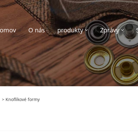
omov
O nás
produkty
Zprávy
> Knoflíkové formy