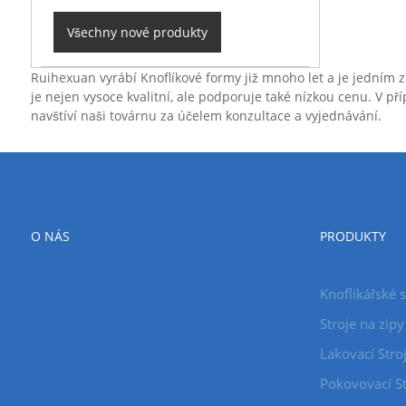
Všechny nové produkty
Ruihexuan vyrábí Knoflíkové formy již mnoho let a je jedním z
je nejen vysoce kvalitní, ale podporuje také nízkou cenu. V 
navštíví naši továrnu za účelem konzultace a vyjednávání.
O NÁS
PRODUKTY
Knoflíkářské 
Stroje na zipy
Lakovací Stro
Pokovovací St