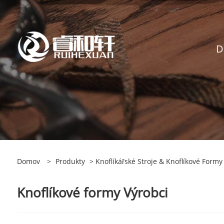
D
Domov
>
Produkty
>
Knoflíkářské Stroje & Knoflíkové Formy
Knoflíkové formy Výrobci