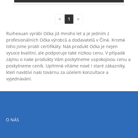
<
1
>
Ruihexuan vyrábí Očka již mnoho let a je jedním z
profesionálních Očka výrobců a dodavatelů v Číně. Kromě
toho jsme prošli certifikáty. Náš produkt Očka je nejen
vysoce kvalitní, ale podporuje také nízkou cenu. V případě
zájmu o naše produkty Vám poskytneme uspokojivou cenu a
poskytneme ceník. Upřímně vítáme nové i staré zákazníky,
kteří navštíví naši továrnu za účelem konzultace a
vyjednávání.
O NÁS