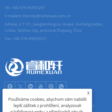
Tel: +86-576-85935251
E-mailem: Eternity@ruihexuan.com.cn
Adresa: 2-1101, Jianglanmingcui, Huajie, Gucheng Jiedao,
Linhai, Taizhou City, provincie Zhejiang, Čína
Fax: +86-576-85935251
X
Používáme cookies, abychom vám nabídli
lepší zážitek z prohlížení, analyzovali
Copyright © 2022 Zhejiang Ruihexuan Import and Export Co., Ltd. –
návštěvnost webu a přizpůsobili obsah.