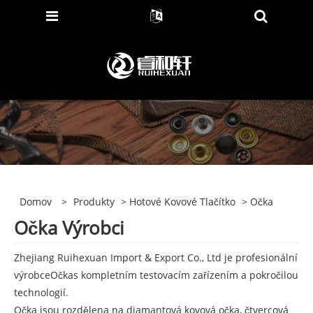
Domov
>
Produkty
>
Hotové Kovové Tlačítko
> Očka
Očka Výrobci
Zhejiang Ruihexuan Import & Export Co., Ltd je profesionální
výrobce
Očka
s kompletním testovacím zařízením a pokročilou
technologií.
Očka jsou rozdělena na diamantová kovová očka, čtvercová