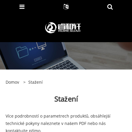
Domov
>
Stažení
Stažení
Více podrobností o parametrech produktů, obsáhlejší
technické pokyny naleznete v našem PDF nebo nás
kontaktujte přímo.