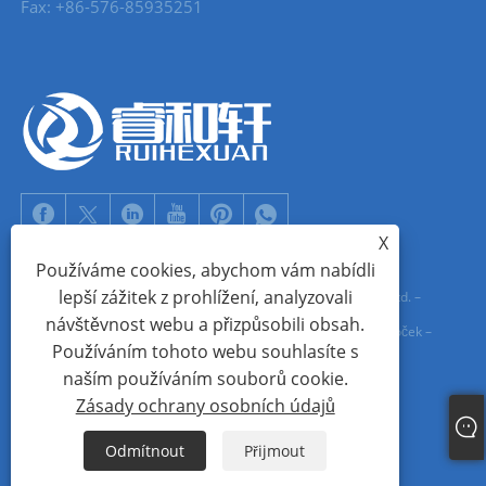
Fax: +86-576-85935251
X
Používáme cookies, abychom vám nabídli
lepší zážitek z prohlížení, analyzovali
Copyright © 2022 Zhejiang Ruihexuan Import and Export Co., Ltd. –
návštěvnost webu a přizpůsobili obsah.
Výrobci kovových knoflíků, jezdců na zip, dodavatelé kovových oček –
Používáním tohoto webu souhlasíte s
Všechna práva vyhrazena
naším používáním souborů cookie.
Zásady ochrany osobních údajů
Links
Sitemap
RSS
XML
Zásady ochrany osobních údajů
Odmítnout
Přijmout