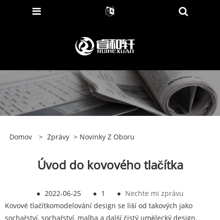
Domov
>
Zprávy
>
Novinky Z Oboru
Úvod do kovového tlačítka
●
2022-06-25
●
1
●
Nechte mi zprávu
Kovové tlačítko
modelování design se liší od takových jako
sochařství, sochařství, malba a další čistý umělecký design,