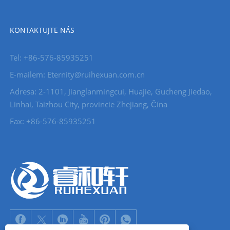
KONTAKTUJTE NÁS
Tel: +86-576-85935251
E-mailem: Eternity@ruihexuan.com.cn
Adresa: 2-1101, Jianglanmingcui, Huajie, Gucheng Jiedao,
Linhai, Taizhou City, provincie Zhejiang, Čína
Fax: +86-576-85935251