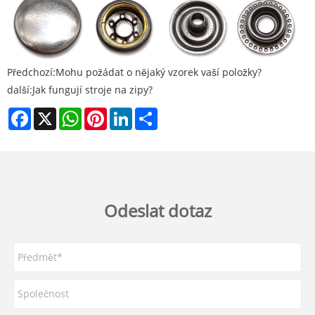
Předchozí:
Mohu požádat o nějaký vzorek vaší položky?
další:
Jak fungují stroje na zipy?
Facebook
X
WhatsApp
Pinterest
LinkedIn
Share
Odeslat dotaz