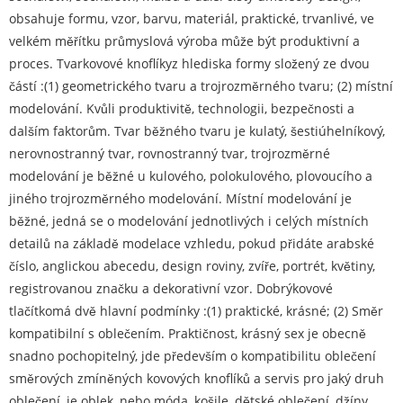
obsahuje formu, vzor, ​​barvu, materiál, praktické, trvanlivé, ve
velkém měřítku průmyslová výroba může být produktivní a
proces. Tvar
kovové knoflíky
z hlediska formy složený ze dvou
částí :(1) geometrického tvaru a trojrozměrného tvaru; (2) místní
modelování. Kvůli produktivitě, technologii, bezpečnosti a
dalším faktorům. Tvar běžného tvaru je kulatý, šestiúhelníkový,
nerovnostranný tvar, rovnostranný tvar, trojrozměrné
modelování je běžné u kulového, polokulového, plovoucího a
jiného trojrozměrného modelování. Místní modelování je
běžné, jedná se o modelování jednotlivých i celých místních
detailů na základě modelace vzhledu, pokud přidáte arabské
číslo, anglickou abecedu, design roviny, zvíře, portrét, květiny,
registrovanou značku a dekorativní vzor. Dobrý
kovové
tlačítko
má dvě hlavní podmínky :(1) praktické, krásné; (2) Směr
kompatibilní s oblečením. Praktičnost, krásný sex je obecně
snadno pochopitelný, jde především o kompatibilitu oblečení
směrových zmíněných kovových knoflíků a servis pro jaký druh
oblečení, je oblek, nebo móda, košile, dětské oblečení, džíny,