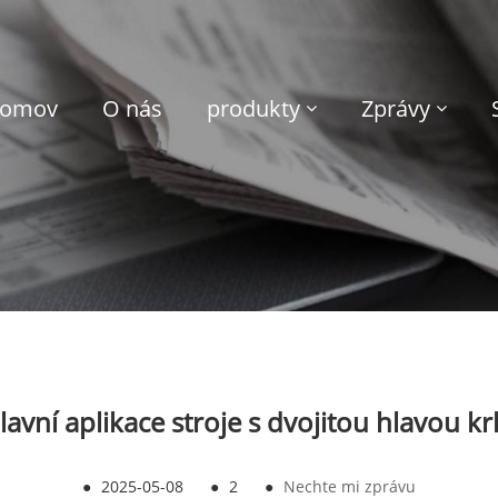
omov
O nás
produkty
Zprávy
lavní aplikace stroje s dvojitou hlavou kr
●
2025-05-08
●
2
●
Nechte mi zprávu