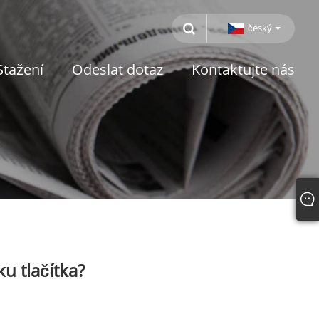
český
Stažení
Odeslat dotaz
Kontaktujte nás
ku tlačítka?