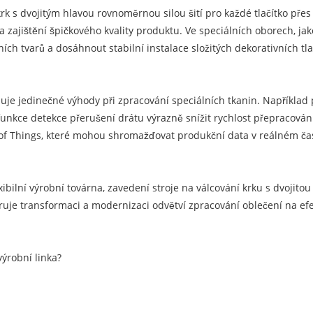
u krk s dvojitým hlavou rovnoměrnou silou šití pro každé tlačítko př
ajištění špičkového kvality produktu. Ve speciálních oborech, jako
lních tvarů a dosáhnout stabilní instalace složitých dekorativních t
uje jedinečné výhody při zpracování speciálních tkanin. Například 
nkce detekce přerušení drátu výrazně snížit rychlost přepracování.
t of Things, které mohou shromažďovat produkční data v reálném ča
xibilní výrobní továrna, zavedení stroje na válcování krku s dvojito
uje transformaci a modernizaci odvětví zpracování oblečení na efek
ýrobní linka?