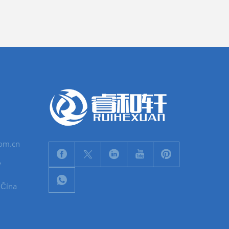
com.cn
,
 Čína