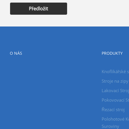
Předložit
O NÁS
PRODUKTY
Knoflíkářské 
Stroje na zipy
Lakovací Stro
Pokovovací St
Řezací stroj
Polohotové K
Suroviny