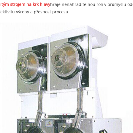
jitým strojem na krk hlavy
hraje nenahraditelnou roli v průmyslu odě
ektivitu výroby a přesnost procesu.