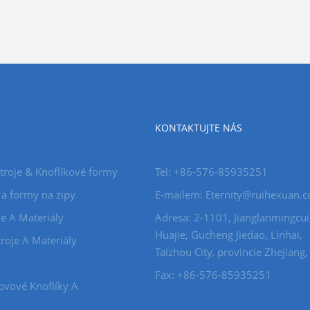
KONTAKTUJTE NÁS
stroje & Knoflíkové formy
Tel: +86-576-85935251
 a formy na zipy
E-mailem: Eternity@ruihexuan.
je A Materiály
Adresa: 2-1101, Jianglanmingcui
Huajie, Gucheng Jiedao, Linhai,
roje A Materiály
Taizhou City, provincie Zhejiang,
Fax: +86-576-85935251
ovové Knoflíky A