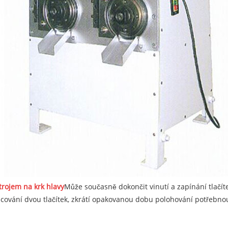
strojem na krk hlavy
Může současně dokončit vinutí a zapínání tlačíte
acování dvou tlačítek, zkrátí opakovanou dobu polohování potřebnou