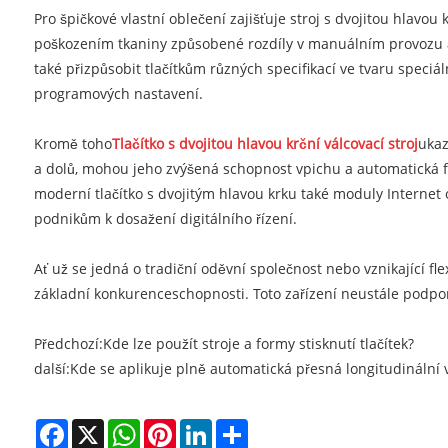
Pro špičkové vlastní oblečení zajišťuje stroj s dvojitou hlavo
poškozením tkaniny způsobené rozdíly v manuálním provozu a z
také přizpůsobit tlačítkům různých specifikací ve tvaru speciá
programových nastavení.
Kromě toho
Tlačítko s dvojitou hlavou krční válcovací stroj
ukaz
a dolů, mohou jeho zvýšená schopnost vpichu a automatická fu
moderní tlačítko s dvojitým hlavou krku také moduly Interne
podnikům k dosažení digitálního řízení.
Ať už se jedná o tradiční oděvní společnost nebo vznikající fle
základní konkurenceschopnosti. Toto zařízení neustále podpor
Předchozí:
Kde lze použít stroje a formy stisknutí tlačítek?
další:
Kde se aplikuje plně automatická přesná longitudinální v
Facebook
X
WhatsApp
Pinterest
LinkedIn
Share